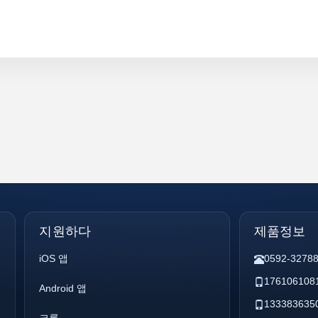
지원하다
제품정보
iOS 앱
0592-3278
176106108
Android 앱
133383635