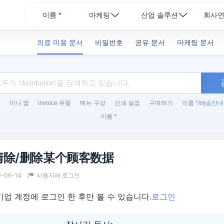
이름 *
마케팅
산업 솔루션
회사
의료 미용 문서
비밀번호
공유 문서
마케팅 문서
록
미니 앱
invoice 유형
메뉴 구성
인쇄 설정
구매하기
이름 */배송안내
이름 *
清除/删除某个顾客数据
0-06-14
사용자에 로그인
기업 계정에 로그인 한 후만 볼 수 있습니다.
로그인