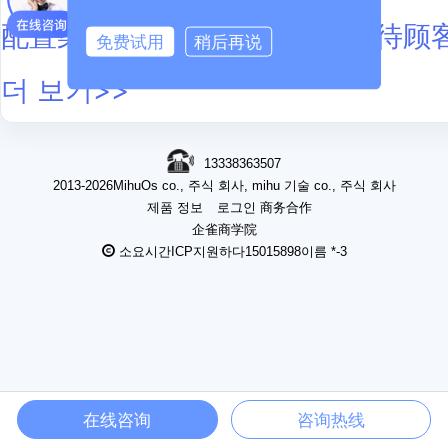
配置渠道人员/员工是否自己接待顾
免费试用
稍后再说
더 보기>>
13338363507
2013-2026MihuOs co., 주식 회사, mihu 기술 co., 주식 회사
제품 정보
로그인
商务合作
企雀商学院
소요시간ICP지원하다15015898이름 *-3
在线咨询
咨询热线