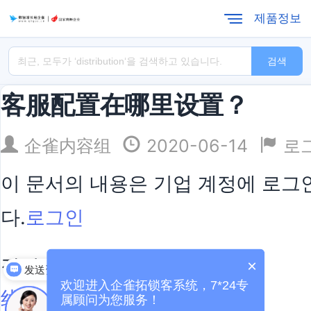
제품정보
검색
客服配置在哪里设置？
企雀内容组
2020-06-14
로
이 문서의 내용은 기업 계정에 로그인
다.
로그인
장시간 독서:
×
发送资料
欢迎进入企雀拓锁客系统，7*24专
线上咨询分配规则
属顾问为您服务！