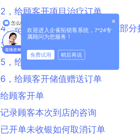
2，给顾客开项目治疗订单
×
怎么收费
4、给顾客开预约金项目订单或部分
欢迎进入企雀拓锁客系统，7*24专
属顾问为您服务！
3、给顾客开物料跟处方订单
免费试用
稍后再说
5，给顾客开项目预约金单
6，给顾客开储值赠送订单
给顾客开单
记录顾客本次到店的咨询
已开单未收银如何取消订单