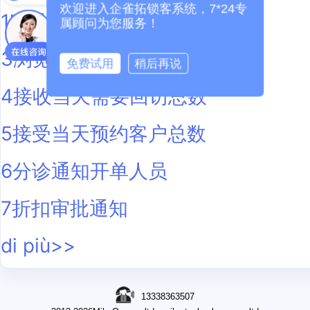
欢迎进入企雀拓锁客系统，7*24专
1账号密码登录
属顾问为您服务！
3浏览器创建快捷方式到桌面
免费试用
稍后再说
4接收当天需要回访总数
5接受当天预约客户总数
6分诊通知开单人员
7折扣审批通知
di più>>
13338363507