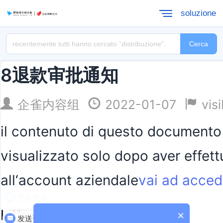
soluzione
Cerca
8退款审批通知
企雀内容组
2022-01-07
visi
il contenuto di questo documento
visualizzato solo dopo aver effett
all‘account aziendale
vai ad acced
怎么联系
lettura estesa:
×
发送资料