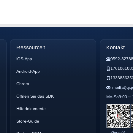
Ressourcen
Kontakt
iOS-App
0592-3278
176106108
Android-App
133383635
Chrom
mail(at)qi
Öffnen Sie das SDK
Mo-So9:00 ~ 
Hilfedokumente
Store-Guide
Geschäft