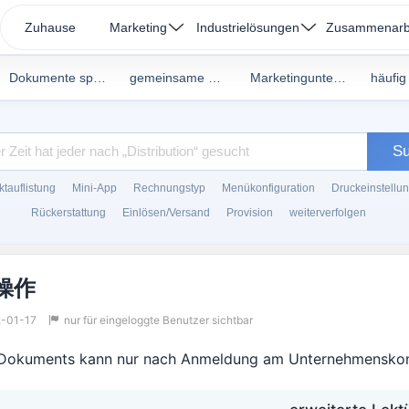
Zuhause
Marketing
Industrielösungen
Zusammenarb
Dokumente speichern
gemeinsame Dokumente
Marketingunterlagen
S
tauflistung
Mini-App
Rechnungstyp
Menükonfiguration
Druckeinstellu
Rückerstattung
Einlösen/Versand
Provision
weiterverfolgen
操作
-01-17
nur für eingeloggte Benutzer sichtbar
s Dokuments kann nur nach Anmeldung am Unternehmensko