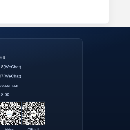
866
18
(WeChat)
07
(WeChat)
que.com.cn
18:00
Video
Offiziell