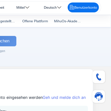
eit
Mittel
Deutsch
Benutzerkonto
häufig gestellte Fragen
Offene Plattform
MihuOs-Akademie
uchen
ngen
nto eingesehen werden
Geh und melde dich an