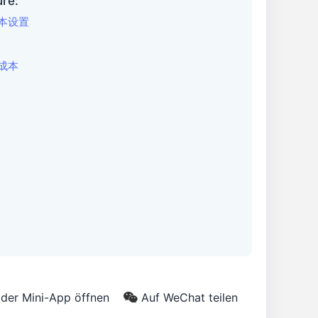
üre:
成本设置
佣成本
 der Mini-App öffnen
Auf WeChat teilen