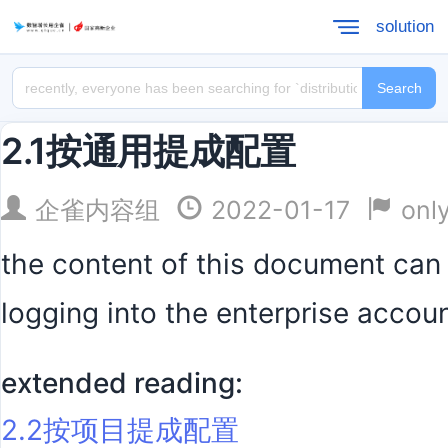
solution
Search
2.1按通用提成配置
企雀内容组
2022-01-17
only
the content of this document can 
logging into the enterprise accou
extended reading:
2.2按项目提成配置