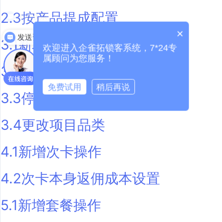
2.3按产品提成配置
怎么联系
×
发送资料
3.1新增项目操作
欢迎进入企雀拓锁客系统，7*24专
属顾问为您服务！
3.2修改项目操作
免费试用
稍后再说
3.3停用项目操作
3.4更改项目品类
4.1新增次卡操作
4.2次卡本身返佣成本设置
5.1新增套餐操作