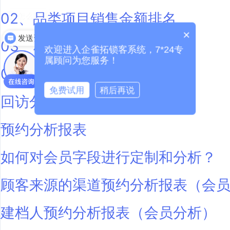
02、品类项目销售金额排名
怎么联系
×
发送资料
03、科室漏斗分析报表
欢迎进入企雀拓锁客系统，7*24专
属顾问为您服务！
04、渠道漏斗分析报表
免费试用
稍后再说
回访分析报表
预约分析报表
如何对会员字段进行定制和分析？
顾客来源的渠道预约分析报表（会
建档人预约分析报表（会员分析）