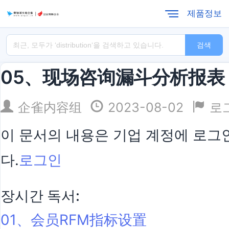
제품정보
검색
05、现场咨询漏斗分析报表
企雀内容组
2023-08-02
로
이 문서의 내용은 기업 계정에 로그인
다.
로그인
장시간 독서:
01、会员RFM指标设置