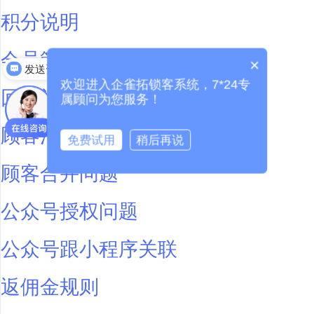
积分说明
会员管理
×
发送资料
欢迎进入企雀拓锁客系统，7*24专
回访问题
属顾问为您服务！
顾客消费金额显示
免费试用
稍后再说
顾客合并问题
公众号授权问题
公众号跟小程序关联
返佣金规则