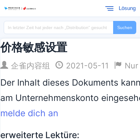
Lösung
Suchen
价格敏感设置
企雀内容组
2021-05-11
Nur
Der Inhalt dieses Dokuments kan
am Unternehmenskonto eingeseh
melde dich an
erweiterte Lektüre: