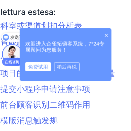
lettura estesa:
科室或渠道划扣分析表
怎么联系
×
发送资料
智能触发规则
欢迎进入企雀拓锁客系统，7*24专
属顾问为您服务！
小蓝杯注册事项
免费试用
稍后再说
项目的执行次数跟划扣项目数量
提交小程序申请注意事项
前台顾客识别二维码作用
模版消息触发规