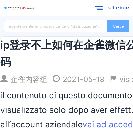
soluzione
Cerca
ip登录不上如何在企雀微信
码
企雀内容组
2021-05-18
visi
il contenuto di questo documento
visualizzato solo dopo aver effett
all‘account aziendale
vai ad acced