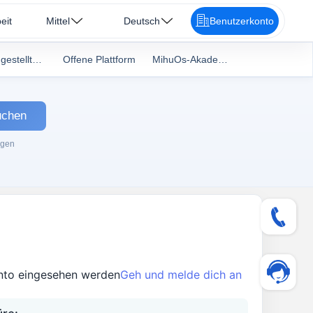
eit
Mittel
Deutsch
Benutzerkonto
häufig gestellte Fragen
Offene Plattform
MihuOs-Akademie
uchen
ngen
nto eingesehen werden
Geh und melde dich an