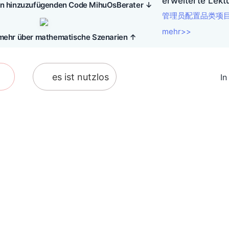
erweiterte Lekt
en hinzuzufügenden Code MihuOsBerater ↓
管理员配置品类项
mehr>>
 mehr über mathematische Szenarien ↑
es ist nutzlos
In