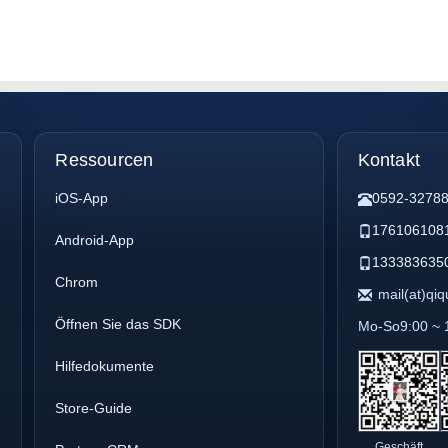
Ressourcen
Kontakt
iOS-App
0592-3278
176106108
Android-App
133383635
Chrom
mail(at)qi
Öffnen Sie das SDK
Mo-So9:00 ~ 
Hilfedokumente
Store-Guide
Geschäft