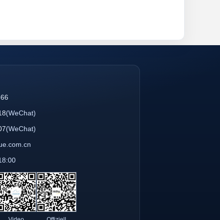
866
18
(WeChat)
07
(WeChat)
que.com.cn
18:00
Video
Offiziell