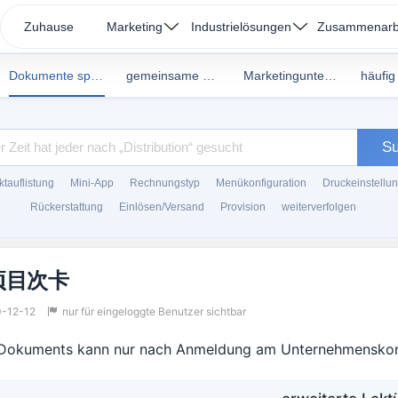
Zuhause
Marketing
Industrielösungen
Zusammenarb
Dokumente speichern
gemeinsame Dokumente
Marketingunterlagen
S
tauflistung
Mini-App
Rechnungstyp
Menükonfiguration
Druckeinstellu
Rückerstattung
Einlösen/Versand
Provision
weiterverfolgen
项目次卡
-12-12
nur für eingeloggte Benutzer sichtbar
s Dokuments kann nur nach Anmeldung am Unternehmensko