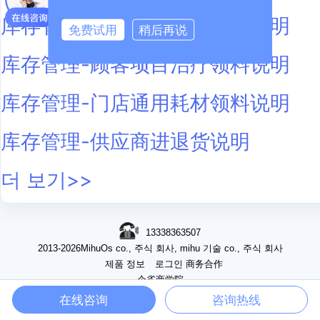
库存管理-开产品单顾客领耗说明
免费试用
稍后再说
库存管理-顾客项目治疗领料说明
库存管理-门店通用耗材领料说明
库存管理-供应商进退货说明
더 보기>>
13338363507
2013-2026MihuOs co., 주식 회사, mihu 기술 co., 주식 회사
제품 정보
로그인
商务合作
企雀商学院
소요시간ICP지원하다15015898이름 *-3
在线咨询
咨询热线