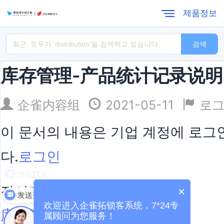
제품정보
검색
库存管理-产品统计记录说明
企雀内容组
2021-05-11
로
이 문서의 내용은 기업 계정에 로그인
다.
로그인
怎么联系
장시간 독서:
×
发送资料
欢迎进入企雀拓锁客系统，7*24专
库存管理-库存盘点操作说明
属顾问为您服务！