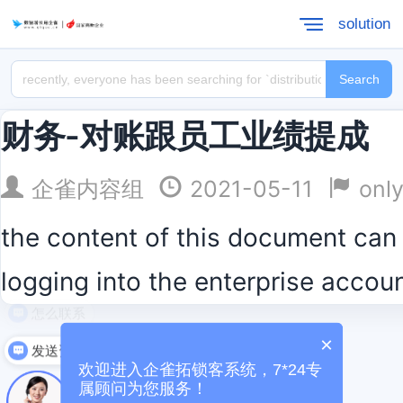
solution
Search
财务-对账跟员工业绩提成
企雀内容组
2021-05-11
only
the content of this document can 
logging into the enterprise accou
怎么联系
×
13338363507
发送资料
2013-2026MihuOs co., ltd., mihu technology co., ltd
欢迎进入企雀拓锁客系统，7*24专
about us
join us
商务合作
属顾问为您服务！
企雀商学院