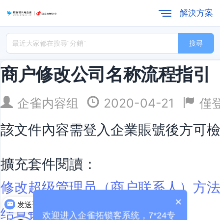
解決方案
搜尋
商户修改公司名称流程指引
企雀内容组
2020-04-21
僅
該文件內容需登入企業賬號後方可
擴充套件閱讀：
修改超级管理员（商户联系人）方
×
发送资料
结算银行变更函
欢迎进入企雀拓锁客系统，7*24专