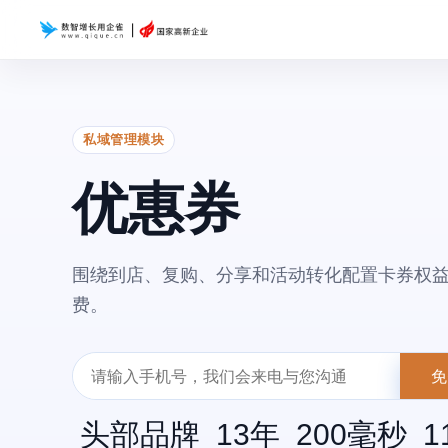
私域管理模块
优惠券
围绕到店、复购、分享和活动转化配置卡券权
费。
免
头部品牌
13
年
200
毫秒
1