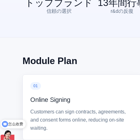
トップブランド
13
年間行
信頼の選択
r&dの反復
Module Plan
01
Online Signing
Customers can sign contracts, agreements,
and consent forms online, reducing on-site
怎么收费
waiting.