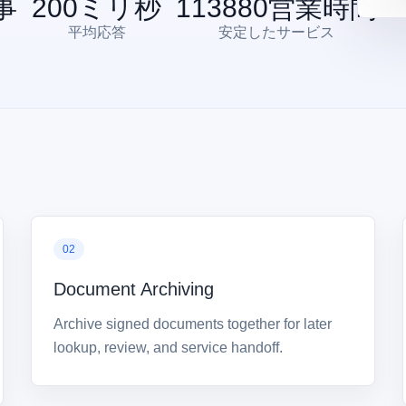
事
200
ミリ秒
113880
営業時間
平均応答
安定したサービス
02
Document Archiving
Archive signed documents together for later
lookup, review, and service handoff.