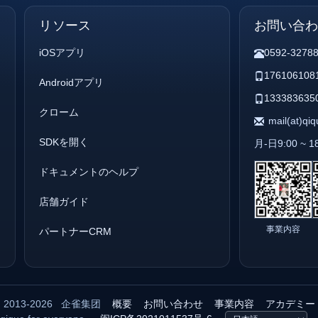
リソース
お問い合
iOSアプリ
0592-3278
176106108
Androidアプリ
133383635
クローム
mail(at)qi
SDKを開く
月-日9:00 ~ 1
ドキュメントのヘルプ
店舗ガイド
事業内容
パートナーCRM
2013-2026
企雀集团
概要
お問い合わせ
事業内容
アカデミー