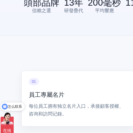
頭部品牌
13
年
200
毫秒
1
信賴之選
研發疊代
平均響應
01
員工專屬名片
每位員工拥有独立名片入口，承接顧客授權、
怎么联系
咨询和訪問记錄。