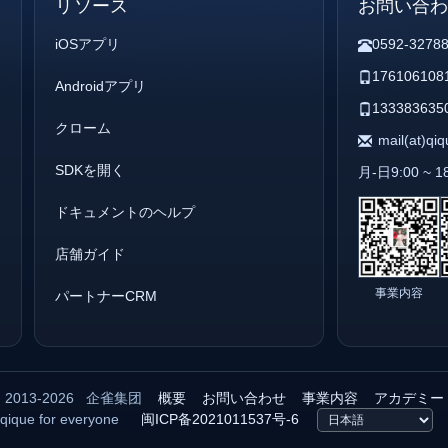
リソース
お問い合
iOSアプリ
0592-3278
176106108
Androidアプリ
133383635
クローム
mail(at)qi
SDKを開く
月-日9:00 ~ 1
ドキュメントのヘルプ
店舗ガイド
事業内容
パートナーCRM
2013-2026
企雀集团
概要
お問い合わせ
事業内容
アカデミー
qique for everyone
闽ICP备2021011537号-6