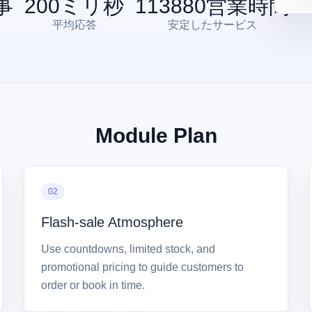
事
200
ミリ秒
113880
営業時間
平均応答
安定したサービス
Module Plan
02
Flash-sale Atmosphere
Use countdowns, limited stock, and
promotional pricing to guide customers to
order or book in time.