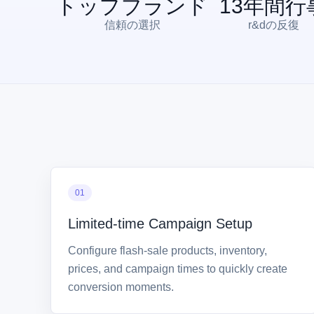
トップブランド
13
年間行
信頼の選択
r&dの反復
01
Limited-time Campaign Setup
Configure flash-sale products, inventory,
prices, and campaign times to quickly create
conversion moments.