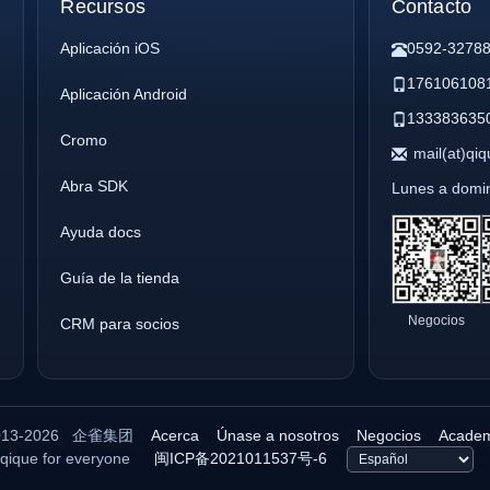
Recursos
Contacto
Aplicación iOS
0592-3278
176106108
Aplicación Android
133383635
Cromo
mail(at)qi
Abra SDK
Lunes a domi
Ayuda docs
Guía de la tienda
Negocios
CRM para socios
13-2026
企雀集团
Acerca
Únase a nosotros
Negocios
Academ
qique for everyone
闽ICP备2021011537号-6