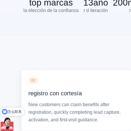
top marcas
13
año
200
la elección de la confianza
r d iteración
01
registro con cortesía
New customers can claim benefits after
怎么联系
registration, quickly completing lead capture,
发送资料
activation, and first-visit guidance.