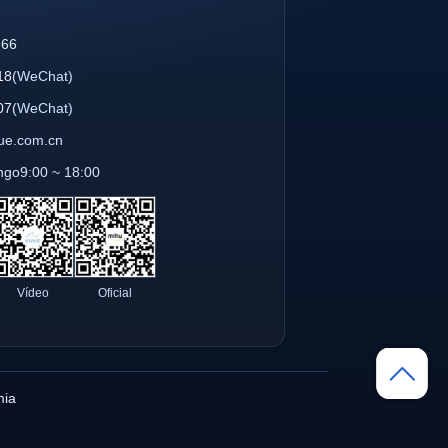
866
18
(WeChat)
07
(WeChat)
que.com.cn
ngo9:00 ~ 18:00
Vídeo
Oficial
ia