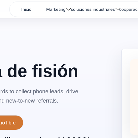
Inicio
Marketing
soluciones industriales
cooperac
 de fisión
ds to collect phone leads, drive
and new-to-new referrals.
cio libre