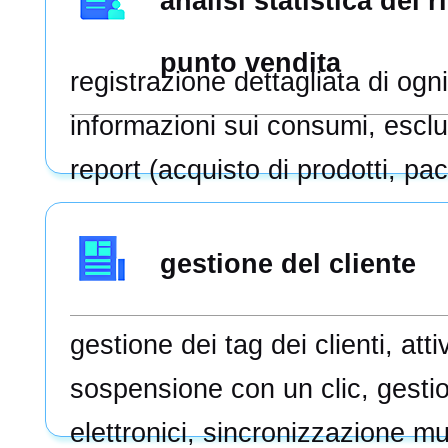
analisi statistica dei 
punto vendita
registrazione dettagliata di ogn
informazioni sui consumi, escl
report (acquisto di prodotti, pac
trattamenti, progetti, ecc.)/l’an
fornisce una visione completa d
gestione del cliente
negozio e identifica la causa pr
gestione dei tag dei clienti, att
problema il prima possibile
sospensione con un clic, gestio
elettronici, sincronizzazione mu