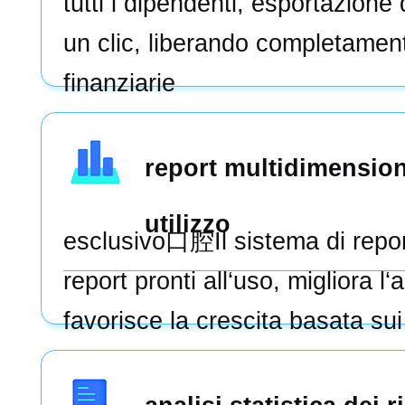
tutti i dipendenti, esportazione 
un clic, liberando completamen
finanziarie
report multidimensiona
utilizzo
esclusivo口腔Il sistema di repor
report pronti all‘uso, migliora l‘
favorisce la crescita basata sui 