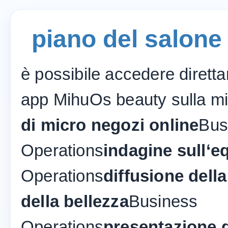
piano del salone 
è possibile accedere diretta
app MihuOs beauty sulla mi
di micro negozi online
Bus
Operations
indagine sull‘eq
Operations
diffusione dell
della bellezza
Business
Operations
presentazione d