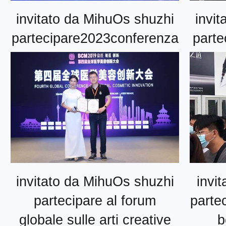
invitato da MihuOs shuzhi
invi
partecipare2023conferenza
parte
accademica
dell‘associazione medica di
Hunan
invitato da MihuOs shuzhi
invi
partecipare al forum
partec
globale sulle arti creative
b