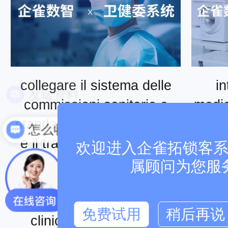
collegare il sistema delle
in
commissioni sanitarie e
medico
standardizzare la diagnosi
di
怎么收费
e il trattamento in moduli
conn
欢迎进入企雀拓锁客系统
quali la scrittura di
属顾问为您服
prescrizioni, la firma
re
elettronica delle cartelle
ott
免费试用
稍后再说
cliniche e il confronto
con