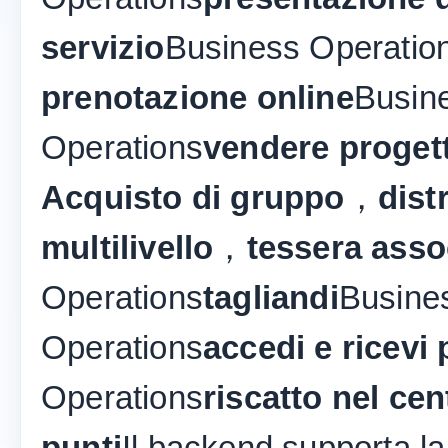
servizio
Business Operatio
prenotazione online
Busin
Operations
vendere progett
Acquisto di gruppo
，
dist
multilivello
，
tessera asso
Operations
tagliandi
Busine
Operations
accedi e ricevi 
Operations
riscatto nel ce
punti
Il backend supporta la