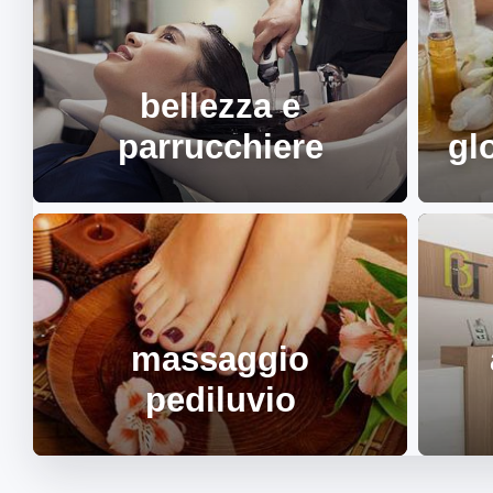
bellezza e
parrucchiere
gl
massaggio
pediluvio