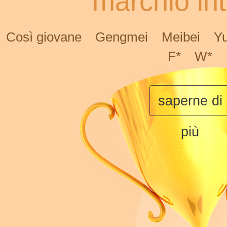
marchio int
Così giovane
Gengmei
Meibei
Y
F*
W*
saperne di
più