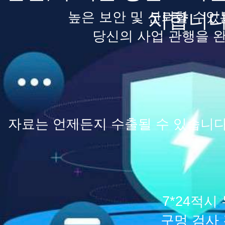
치합니
높은 보안 및 신뢰할 수있
당신의 사업 관행을 
자료는 언제든지 수출될 수 있습니
7*24적시
구멍 검사