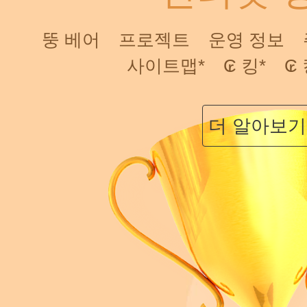
뚱 베어
프로젝트
운영 정보
사이트맵*
₢ 킹*
₢ 
더 알아보기