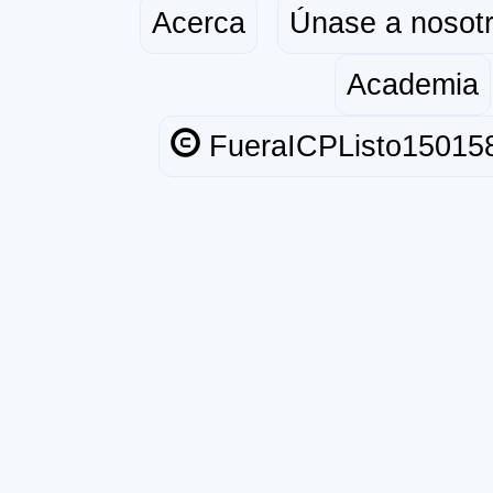
Acerca
Únase a nosot
Academia
FueraICPListo15015