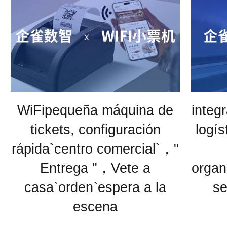
WiFipequeña máquina de
integ
tickets, configuración
logís
rápida`centro comercial`，"
Entrega "，Vete a
organ
casa`orden`espera a la
se
escena