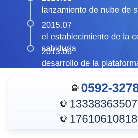
lanzamiento de nube de se
2015.07
el establecimiento de la 
sabiduría
2013.06
desarrollo de la plataform
institucional
0592-327
13338363507
17610610818