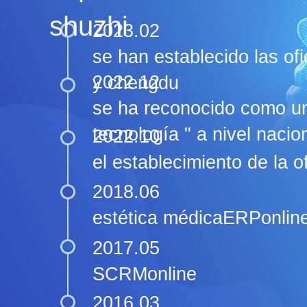
shuzhi
2023.02
se han establecido las of
2022.12
y chengdu
se ha reconocido como un
tecnología " a nivel nacio
2022.10
el establecimiento de la 
2018.06
estética médicaERPonlin
2017.05
SCRMonline
2016.03