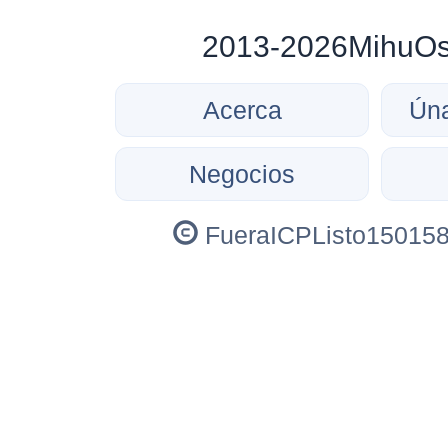
2013-2026MihuOs c
Acerca
Úna
Negocios
FueraICPListo150158