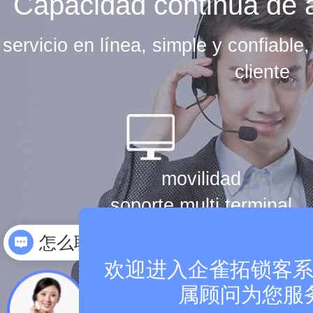
Capacidad continua de a
servicio en línea, simple y confiable,
cliente
movilidad
soporte multi terminal
怎么联系
发送资料
欢迎进入企雀拓锁客系统
属顾问为您服
actualizaciones y actual