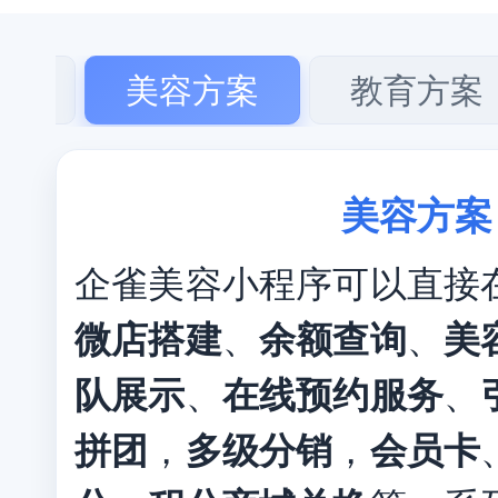
方案
美容方案
教育方案
美容方案
企雀美容小程序可以直接
微店搭建
、
余额查询
、
美
队展示
、
在线预约服务
、
拼团
，
多级分销
，
会员卡