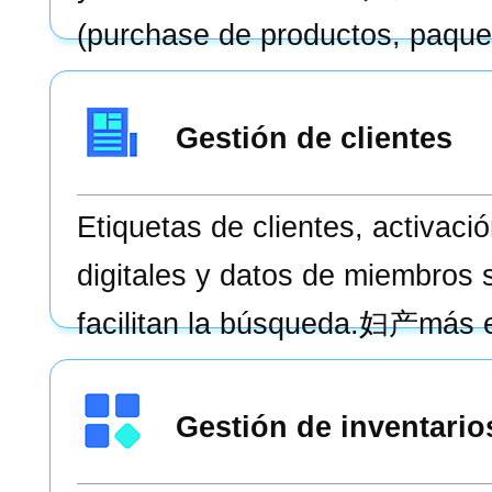
(purchase de productos, paque
proyectos, etc.)/el análisis de
proporciona una visión complet
Gestión de clientes
operaciones de la tienda e ident
Etiquetas de clientes, activaci
del problema lo antes posible
digitales y datos de miembros 
facilitan la búsqueda.妇产más e
Gestión de inventario