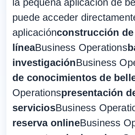
la pequeña aplicación de b
puede acceder directamente
aplicación
construcción de
línea
Business Operations
b
investigación
Business Ope
de conocimientos de bell
Operations
presentación d
servicios
Business Operati
reserva online
Business Op