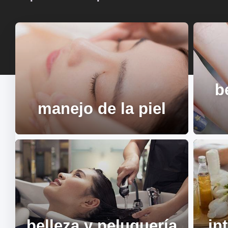
b
manejo de la piel
belleza y peluquería
in