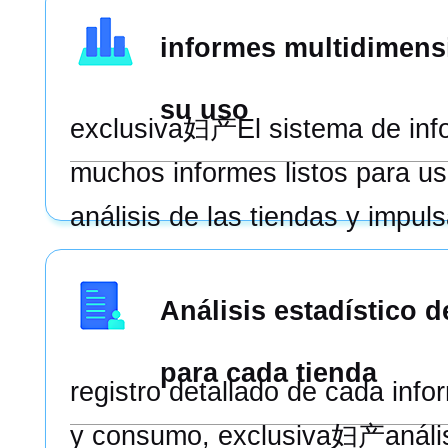
informes multidimens
su uso
exclusiva妇产El sistema de inf
muchos informes listos para us
análisis de las tiendas y impuls
basado en datos.
Análisis estadístico d
para cada tienda
registro detallado de cada inf
y consumo, exclusiva妇产anális