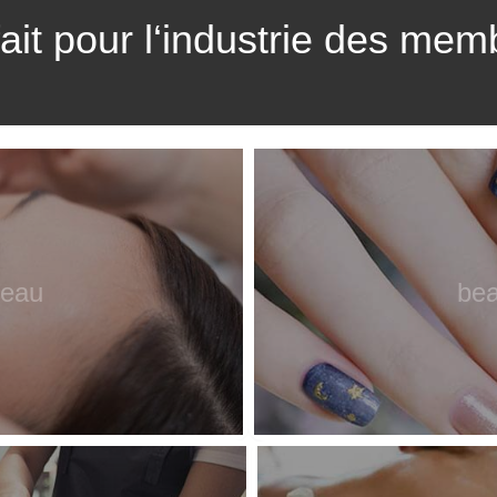
fait pour l‘industrie des mem
peau
bea