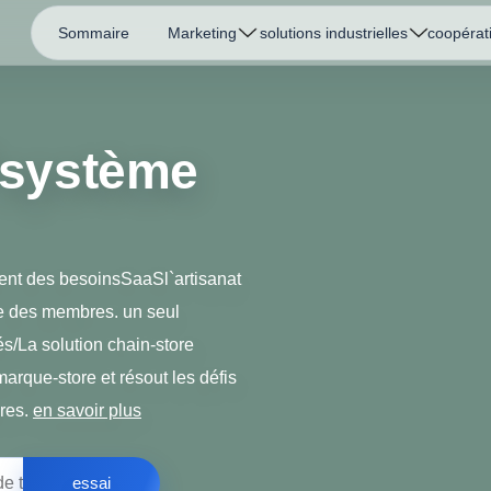
Sommaire
Marketing
solutions industrielles
coopérat
système
t des besoinsSaaSl`artisanat
rie des membres. un seul
s/La solution chain-store
arque-store et résout les défis
bres.
en savoir plus
essai