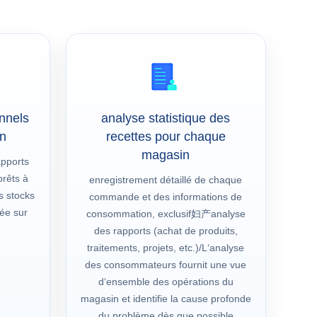
nnels
analyse statistique des
on
recettes pour chaque
magasin
pports
prêts à
enregistrement détaillé de chaque
s stocks
commande et des informations de
dée sur
consommation, exclusif妇产analyse
des rapports (achat de produits,
traitements, projets, etc.)/L‘analyse
des consommateurs fournit une vue
d‘ensemble des opérations du
magasin et identifie la cause profonde
du problème dès que possible