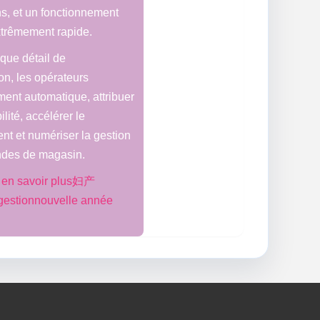
s, et un fonctionnement
extrêmement rapide.
que détail de
n, les opérateurs
ment automatique, attribuer
lité, accélérer le
t et numériser la gestion
des de magasin.
r en savoir plus妇产
gestionnouvelle année