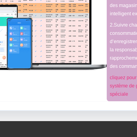
des magasin
intelligent 
2.Suivre cha
consommatio
d‘enregistre
la responsabi
rapprochemen
des comman
cliquez pou
système de 
spéciale