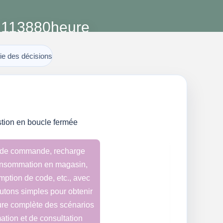
113880
heure
service stable
ie des décisions
estion en boucle fermée
 de commande, recharge
consommation en magasin,
ption de code, etc., avec
utons simples pour obtenir
ure complète des scénarios
tion et de consultation