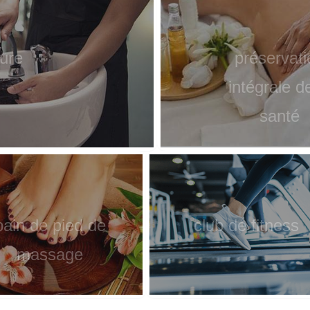
fure
préservati
intégrale d
santé
bain de pied de
club de fitness
massage