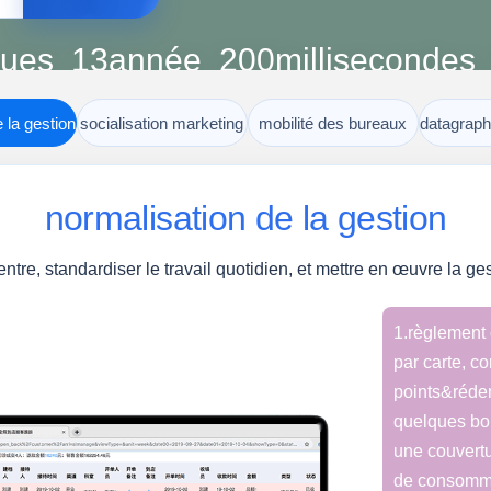
gratuit
ques
13
année
200
millisecondes
R&d itération
réponse moyenne
 la gestion
socialisation marketing
mobilité des bureaux
datagraph
normalisation de la gestion
centre, standardiser le travail quotidien, et mettre en œuvre la g
1.règlement
par carte, 
points&rédem
quelques bo
une couvert
de consomma