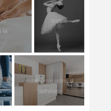
on
danse
e la
autres magasins d
‘ adhésion