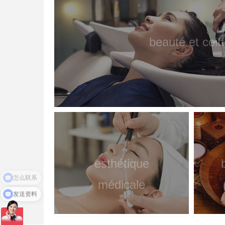
beauté et coif
esthétique
médicale
发送资料