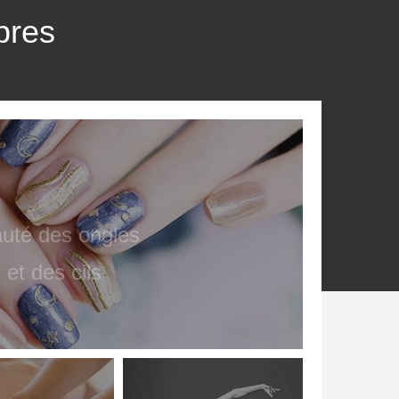
bres
uté des ongles
et des cils