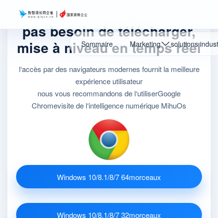
pas besoin de télécharger,
mise à niveau en temps réel
Sommaire
Marketing
solutions indust
l‘accès par des navigateurs modernes fournit la meilleure
expérience utilisateur
nous vous recommandons de l‘utiliserGoogle
Chromevisite de l‘intelligence numérique MihuOs
Windows 10/8.1/8/7 64morceaux
Windows 10/8.1/8/7 32morceaux