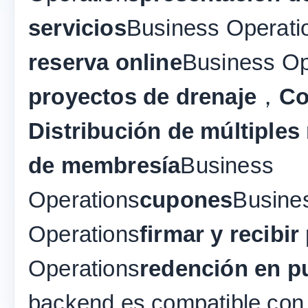
servicios
Business Operati
reserva online
Business Op
proyectos de drenaje
，
Co
Distribución de múltiples 
de membresía
Business
Operations
cupones
Busine
Operations
firmar y recibir
Operations
redención en p
backend es compatible con 