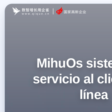
MihuOs sist
servicio al cl
línea