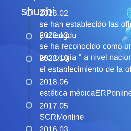
shuzhi
2023.02
se han establecido las of
2022.12
y chengdu
se ha reconocido como un
tecnología " a nivel nacio
2022.10
el establecimiento de la 
2018.06
estética médicaERPonlin
2017.05
SCRMonline
2016.03