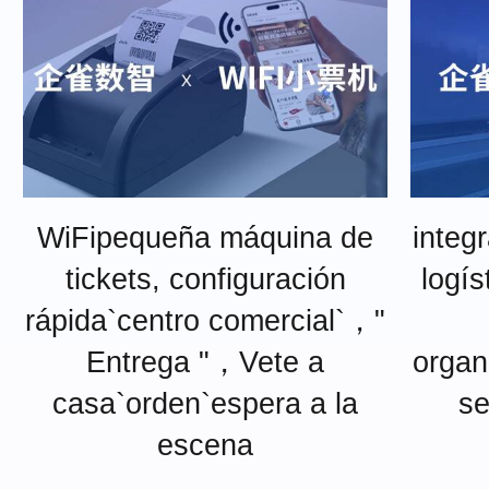
WiFipequeña máquina de
integ
tickets, configuración
logís
rápida`centro comercial`，"
Entrega "，Vete a
organ
casa`orden`espera a la
se
escena