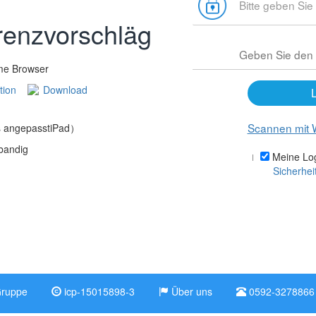
renzvorschläge
me Browser
tion
Download
Scannen mit 
s angepasstiPad）
bandig
Meine Log
Sicherhei
Gruppe
icp-15015898-3
Über uns
0592-3278866