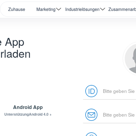
Zuhause
Marketing
Industrielösungen
Zusammenarb
e App
rladen
Android App
UnterstützungAndroid 4.0 +