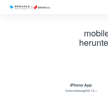
mobil
herunte
iPhone App
UnterstützungiOS 7.0 +
load.apkDownload