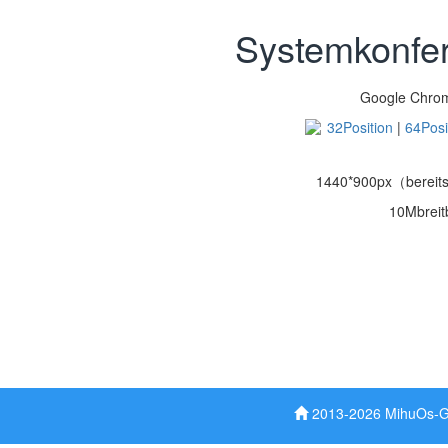
Systemkonfe
Google Chro
32Position
|
64Posi
1440*900px（bereit
10Mbreit
2013-2026 MihuOs-