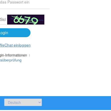
Login
WeChat einloggen
in-Informationen
tsüberprüfung