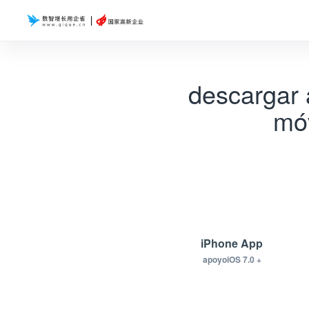
descargar 
móv
iPhone App
apoyoiOS 7.0 +
argar.apkdescargar