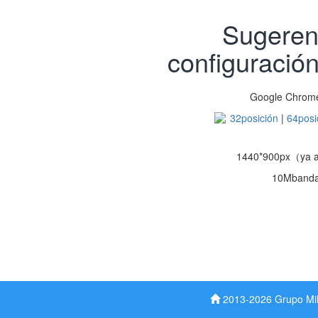
Sugeren
configuración
Google Chrom
32posición
|
64posi
1440*900px（ya 
10Mbanda
2013-2026 Grupo M