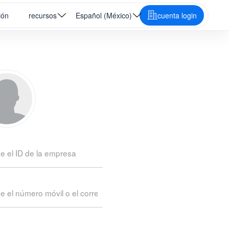
ión
recursos
Español (México)
cuenta login