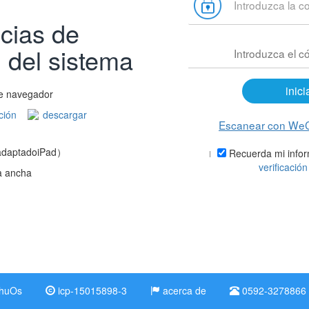
cias de
 del sistema
inici
e navegador
ción
descargar
Escanear con WeCh
adaptadoiPad）
Recuerda mi infor
verificació
 ancha
ihuOs
icp-15015898-3
acerca de
0592-3278866