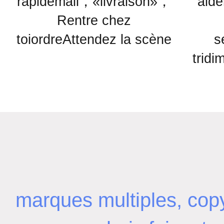
rapidemall，«livraison»，
aide
Rentre chez
toiordreAttendez la scène
s
tridi
marques multiples, copyr