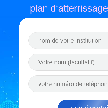
plan d‘atterrissage
essai gratui