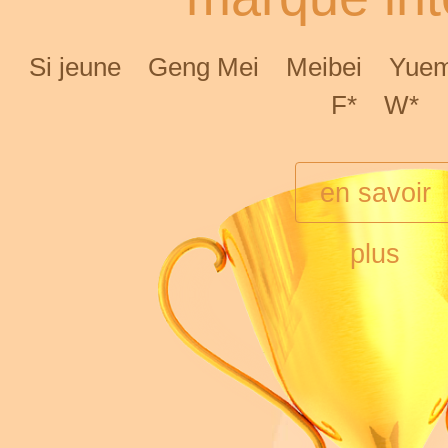
Si jeune
Geng Mei
Meibei
Yuem
F*
W*
en savoir
plus