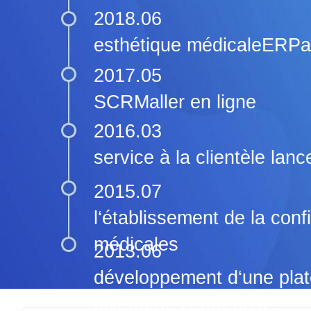
2018.06
esthétique médicaleERPal
2017.05
SCRMaller en ligne
2016.03
service à la clientèle lan
2015.07
l‘établissement de la con
médicales
2013.06
développement d‘une pla
niveau de l‘entreprise