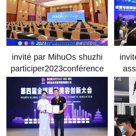
invité par MihuOs shuzhi
invi
participer2023conférence
ass
académique de
l‘association médicale
hunan