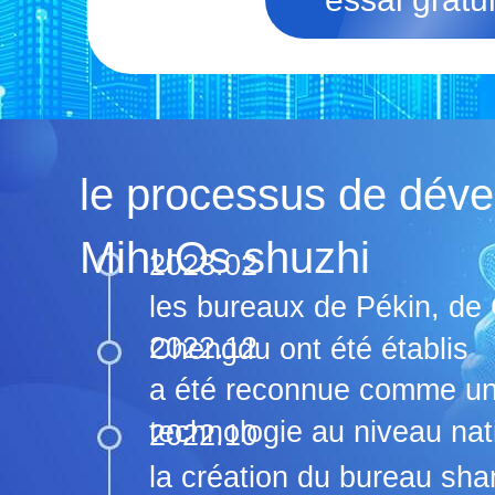
le processus de dév
MihuOs shuzhi
2023.02
les bureaux de Pékin, de
2022.12
Chengdu ont été établis
a été reconnue comme un
technologie au niveau nat
2022.10
la création du bureau sha