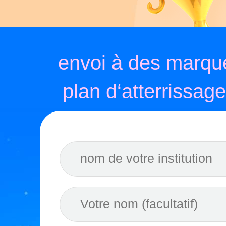
plan d‘atterrissage