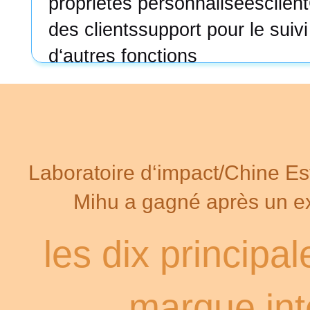
propriétés personnaliséesclient
des clientssupport pour le suivi
d‘autres fonctions
Laboratoire d‘impact/Chine E
Mihu a gagné après un e
les dix principal
marque int